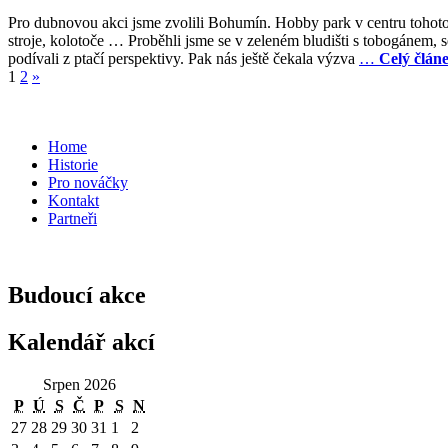
Pro dubnovou akci jsme zvolili Bohumín. Hobby park v centru tohoto
stroje, kolotoče … Proběhli jsme se v zeleném bludišti s tobogánem, 
podívali z ptačí perspektivy. Pak nás ještě čekala výzva
…
Celý článe
1
2
»
Home
Historie
Pro nováčky
Kontakt
Partneři
Budoucí akce
Kalendář akcí
Srpen 2026
Pondělí
Úterý
Středa
Čtvrtek
Pátek
Sobota
Neděle
P
Ú
S
Č
P
S
N
27.7.2026
28.7.2026
29.7.2026
30.7.2026
31.7.2026
1.8.2026
2.8.2026
27
28
29
30
31
1
2