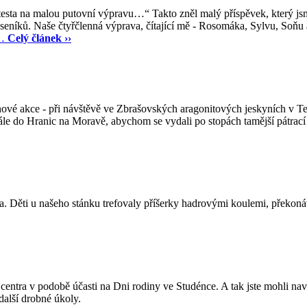
ltesta na malou putovní výpravu…“ Takto zněl malý příspěvek, který js
eseníků. Naše čtyřčlenná výprava, čítající mě - Rosomáka, Sylvu, Soňu 
…
Celý článek ››
ové akce - při návštěvě ve Zbrašovských aragonitových jeskyních v Tep
e do Hranic na Moravě, abychom se vydali po stopách tamější pátrací hr
 Děti u našeho stánku trefovaly příšerky hadrovými koulemi, překonáva
ntra v podobě účasti na Dni rodiny ve Studénce. A tak jste mohli navš
 další drobné úkoly.