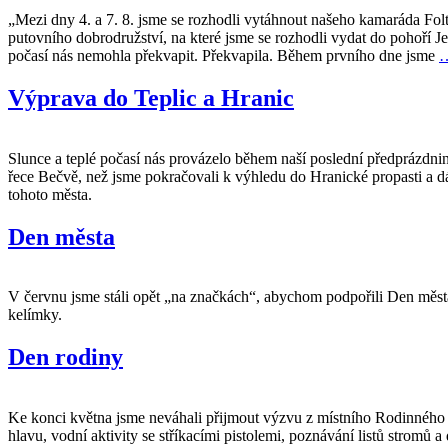
„Mezi dny 4. a 7. 8. jsme se rozhodli vytáhnout našeho kamaráda Fo
putovního dobrodružství, na které jsme se rozhodli vydat do pohoří J
počasí nás nemohla překvapit. Překvapila. Během prvního dne jsme
Výprava do Teplic a Hranic
Slunce a teplé počasí nás provázelo během naší poslední předprázdnin
řece Bečvě, než jsme pokračovali k výhledu do Hranické propasti a dál
tohoto města.
Den města
V červnu jsme stáli opět „na značkách“, abychom podpořili Den města.
kelímky.
Den rodiny
Ke konci května jsme neváhali přijmout výzvu z místního Rodinného ce
hlavu, vodní aktivity se stříkacími pistolemi, poznávání listů stromů a