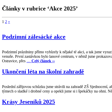
Články v rubrice ‘Akce 2025’
1
2
»
Podzimní zálesácké akce
Podzimní prázdniny přímo vybízely k nějaké té akci, a tak jsme vyraz
venuše. První zastávkou bylo lanové centrum, v němž jsme prokazoval
Ostravice, přes
…
Celý článek ››
Ukončení léta na školní zahradě
Poslední zářijovou schůzku jsme strávili na zahradě ZŠ Sjednocení, a
týmech o sladké i drobné ceny a opekli jsme si i špekáčky na ohni. Ně
Krásy Jeseníků 2025