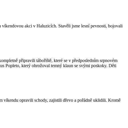
 víkendovou akci v Haluzicích. Stavěli jsme lesní pevnosti, bojovali
 kompletně připravili tábořiště, které se v předposledním srpnovém
rkus Popleto, který ohrožoval temný klaun se svými poskoky. Děti
m víkendu opravili schody, zajistili dřevo a pořádně uklidili. Kromě