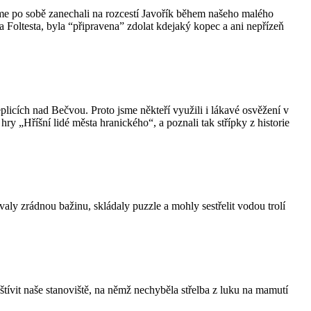
me po sobě zanechali na rozcestí Javořík během našeho malého
a Foltesta, byla “připravena” zdolat kdejaký kopec a ani nepřízeň
licích nad Bečvou. Proto jsme někteří využili i lákavé osvěžení v
y „Hříšní lidé města hranického“, a poznali tak střípky z historie
ly zrádnou bažinu, skládaly puzzle a mohly sestřelit vodou trolí
tívit naše stanoviště, na němž nechyběla střelba z luku na mamutí