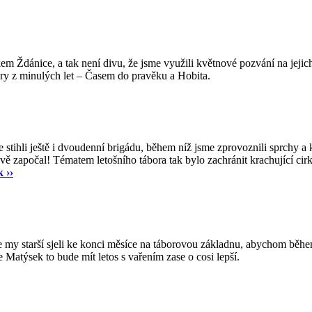
m Ždánice, a tak není divu, že jsme využili květnové pozvání na jejich
ábory z minulých let – Časem do pravěku a Hobita.
e stihli ještě i dvoudenní brigádu, během níž jsme zprovoznili sprchy a
vě započal! Tématem letošního tábora tak bylo zachránit krachující ci
 ››
 se my starší sjeli ke konci měsíce na táborovou základnu, abychom běhe
 Matýsek to bude mít letos s vařením zase o cosi lepší.