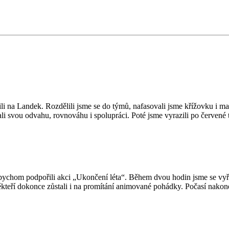
ili na Landek. Rozdělili jsme se do týmů, nafasovali jsme křížovku i m
i svou odvahu, rovnováhu i spolupráci. Poté jsme vyrazili po červené 
bychom podpořili akci „Ukončení léta“. Během dvou hodin jsme se vyřád
kteří dokonce zůstali i na promítání animované pohádky. Počasí nakonec