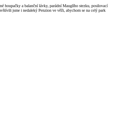
é houpačky a balanční lávky, parádní Mauglího stezku, posilovací
vštívili jsme i nedaleký Penzion ve věži, abychom se na celý park