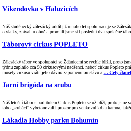
Víkendovka v Haluzicích
Náš studénecký zálesácký oddíl již mnoho let spolupracuje se Zálesáke
o vlajky, zpívali u ohně a promítli jsme si i poslední dva společné t
Táborový cirkus POPLETO
Zálesácký tábor ve spolupráci se Ždánicemi se rychle blížil, proto jsm
týdnu zaplnilo cca 50 cirkusovými nadšenci, neboť cirkus Popleto prá
musely cirkusu vrátit jeho dávno zapomenutou slávu a
…
Celý článek
Jarní brigáda na srubu
Náš letošní tábor s podtitulem Cirkus Popleto se už blíží, proto jsme
toho „srubáci“ vybetonovali i prostor pro venkovní krb a kamna, takže
Lákadla Hobby parku Bohumín