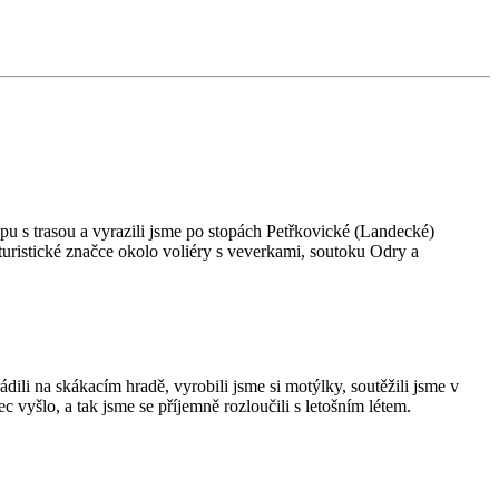
apu s trasou a vyrazili jsme po stopách Petřkovické (Landecké)
turistické značce okolo voliéry s veverkami, soutoku Odry a
ili na skákacím hradě, vyrobili jsme si motýlky, soutěžili jsme v
 vyšlo, a tak jsme se příjemně rozloučili s letošním létem.