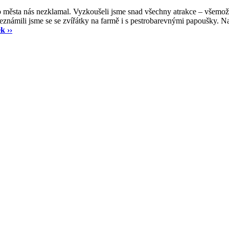
 města nás nezklamal. Vyzkoušeli jsme snad všechny atrakce – všemožn
seznámili jsme se se zvířátky na farmě i s pestrobarevnými papoušky. Na
k ››