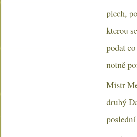
plech, p
kterou se
podat co
notně po
Mistr Me
druhý Dan
poslední