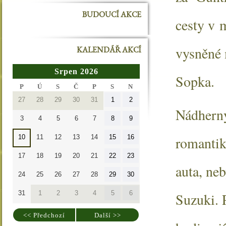
BUDOUCÍ AKCE
cesty v 
vysněné 
KALENDÁŘ AKCÍ
Srpen 2026
Sopka.
PONDĚLÍ
ÚTERÝ
STŘEDA
ČTVRTEK
PÁTEK
SOBOTA
NEDĚLE
P
Ú
S
Č
P
S
N
27.7.2026
28.7.2026
29.7.2026
30.7.2026
31.7.2026
1.8.2026
2.8.2026
27
28
29
30
31
1
2
Nádherný
3.8.2026
4.8.2026
5.8.2026
6.8.2026
7.8.2026
8.8.2026
9.8.2026
3
4
5
6
7
8
9
10.8.2026
11.8.2026
12.8.2026
13.8.2026
14.8.2026
15.8.2026
16.8.2026
romantik
10
11
12
13
14
15
16
17.8.2026
18.8.2026
19.8.2026
20.8.2026
21.8.2026
22.8.2026
23.8.2026
17
18
19
20
21
22
23
auta, ne
24.8.2026
25.8.2026
26.8.2026
27.8.2026
28.8.2026
29.8.2026
30.8.2026
24
25
26
27
28
29
30
31.8.2026
1.9.2026
2.9.2026
3.9.2026
4.9.2026
5.9.2026
6.9.2026
31
1
2
3
4
5
6
Suzuki. P
<< Předchozí
Další >>