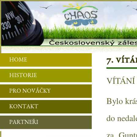
7. vítá
HOME
HISTORIE
VÍTÁNÍ J
PRO NOVÁČKY
Bylo krá
KONTAKT
do nedal
PARTNEŘI
za Guntr