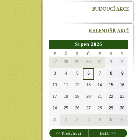
BUDOUCÍ AKCE
KALENDÁŘ AKCÍ
Srpen 2026
PONDĚLÍ
ÚTERÝ
STŘEDA
ČTVRTEK
PÁTEK
SOBOTA
NEDĚL
P
Ú
S
Č
P
S
N
27.7.2026
28.7.2026
29.7.2026
30.7.2026
31.7.2026
1.8.2026
2.8.2026
27
28
29
30
31
1
2
3.8.2026
4.8.2026
5.8.2026
6.8.2026
7.8.2026
8.8.2026
9.8.2026
3
4
5
6
7
8
9
10.8.2026
11.8.2026
12.8.2026
13.8.2026
14.8.2026
15.8.2026
16.8.20
10
11
12
13
14
15
16
17.8.2026
18.8.2026
19.8.2026
20.8.2026
21.8.2026
22.8.2026
23.8.20
17
18
19
20
21
22
23
24.8.2026
25.8.2026
26.8.2026
27.8.2026
28.8.2026
29.8.2026
30.8.20
24
25
26
27
28
29
30
31.8.2026
1.9.2026
2.9.2026
3.9.2026
4.9.2026
5.9.2026
6.9.2026
31
1
2
3
4
5
6
<< Předchozí
Další >>