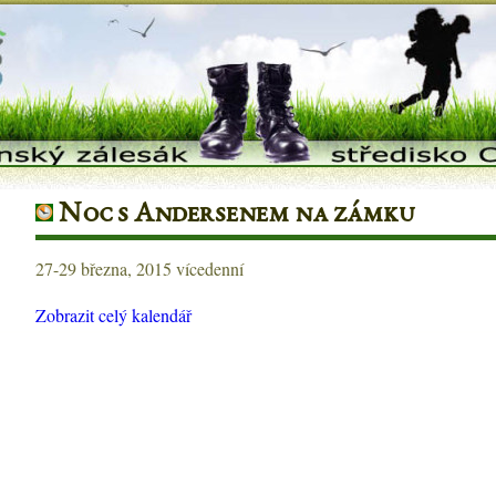
Noc s Andersenem na zámku
27-29 března, 2015
vícedenní
Noc
s
Zobrazit celý kalendář
Andersenem
na
zámku