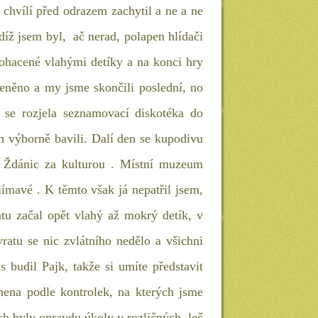
chvílí před odrazem zachytil a ne a ne
udíž jsem byl, ač nerad, polapen hlídači
bohacené vlahými detíky a na konci hry
leněno a my jsme skončili poslední, no
 se rozjela seznamovací diskotéka do
ch výborně bavili. Dalí den se kupodivu
o Ždánic za kulturou . Místní muzeum
ajímavé . K těmto však já nepatřil jsem,
tu začal opět vlahý až mokrý detík, v
ratu se nic zvlátního nedělo a všichni
budil Pajk, takže si umíte představit
smena podle kontrolek, na kterých jsme
ch byly opravdu úkoly v rozličných, leč