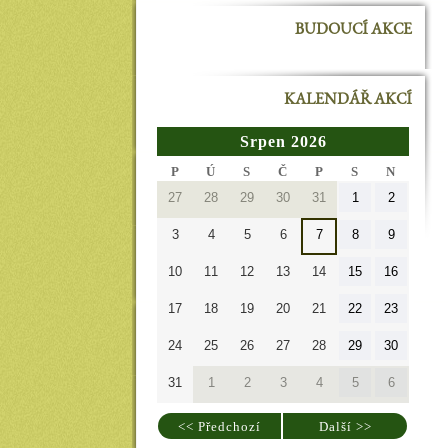
BUDOUCÍ AKCE
KALENDÁŘ AKCÍ
Srpen 2026
PONDĚLÍ
ÚTERÝ
STŘEDA
ČTVRTEK
PÁTEK
SOBOTA
NEDĚL
P
Ú
S
Č
P
S
N
27.7.2026
28.7.2026
29.7.2026
30.7.2026
31.7.2026
1.8.2026
2.8.2026
27
28
29
30
31
1
2
3.8.2026
4.8.2026
5.8.2026
6.8.2026
7.8.2026
8.8.2026
9.8.2026
3
4
5
6
7
8
9
10.8.2026
11.8.2026
12.8.2026
13.8.2026
14.8.2026
15.8.2026
16.8.20
10
11
12
13
14
15
16
17.8.2026
18.8.2026
19.8.2026
20.8.2026
21.8.2026
22.8.2026
23.8.20
17
18
19
20
21
22
23
24.8.2026
25.8.2026
26.8.2026
27.8.2026
28.8.2026
29.8.2026
30.8.20
24
25
26
27
28
29
30
31.8.2026
1.9.2026
2.9.2026
3.9.2026
4.9.2026
5.9.2026
6.9.2026
31
1
2
3
4
5
6
<< Předchozí
Další >>