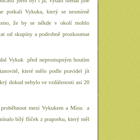
učástí jsem byl i já, vydali hledat jiné
me potkali Vykuka, který se nesmírně
ouzeno, že by se někde v okolí mohlo
utat od skupiny a podrobně prozkoumat
lídal Vykuk před neprostupným houtím
anovitě, které mělo podle pravidel jít
skrý dokud nebylo ve vzdálenosti asi 20
t a proběhnout mezi Vykukem a Míou a
ínalo bílý flíček z praporku, který měl