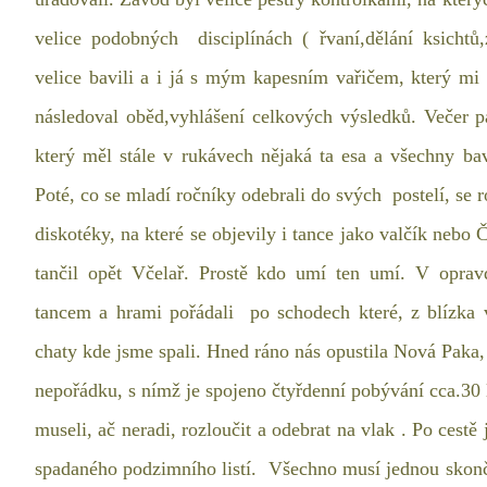
velice podobných disciplínách ( řvaní,dělání ksichtů,
velice bavili a i já s mým kapesním vařičem, který mi 
následoval oběd,vyhlášení celkových výsledků. Večer p
který měl stále v rukávech nějaká ta esa a všechny b
Poté, co se mladí ročníky odebrali do svých postelí, se
diskotéky, na které se objevily i tance jako valčík neb
tančil opět Včelař. Prostě kdo umí ten umí. V opr
tancem a hrami pořádali po schodech které, z blízka 
chaty kde jsme spali. Hned ráno nás opustila Nová Paka, 
nepořádku, s nímž je spojeno čtyřdenní pobývání cca.30 l
museli, ač neradi, rozloučit a odebrat na vlak . Po cest
spadaného podzimního listí. Všechno musí jednou skonči