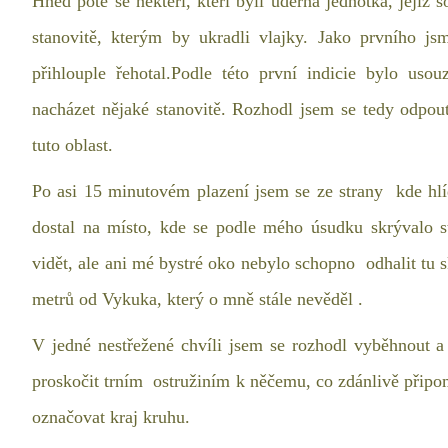
Hned poté se někteří, kteří byli úderná jednotka, jejíž so
stanovitě, kterým by ukradli vlajky. Jako prvního js
přihlouple řehotal.Podle této první indicie bylo us
nacházet nějaké stanovitě. Rozhodl jsem se tedy odpo
tuto oblast.
Po asi 15 minutovém plazení jsem se ze strany kde h
dostal na místo, kde se podle mého úsudku skrývalo st
vidět, ale ani mé bystré oko nebylo schopno odhalit tu 
metrů od Vykuka, který o mně stále nevěděl .
V jedné nestřežené chvíli jsem se rozhodl vyběhnou
proskočit trním ostružiním k něčemu, co zdánlivě připom
označovat kraj kruhu.