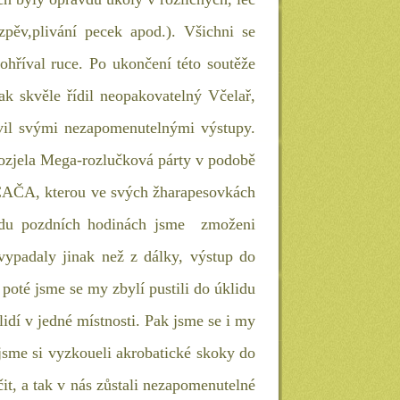
zpěv,plivání pecek apod.). Všichni se
ohříval ruce. Po ukončení této soutěže
ak skvěle řídil neopakovatelný Včelař,
avil svými nezapomenutelnými výstupy.
 rozjela Mega-rozlučková párty v podobě
o ČAČA, kterou ve svých žharapesovkách
avdu pozdních hodinách jsme zmoženi
vypadaly jinak než z dálky, výstup do
poté jsme se my zbylí pustili do úklidu
idí v jedné místnosti. Pak jsme se i my
ě jsme si vyzkoueli akrobatické skoky do
t, a tak v nás zůstali nezapomenutelné