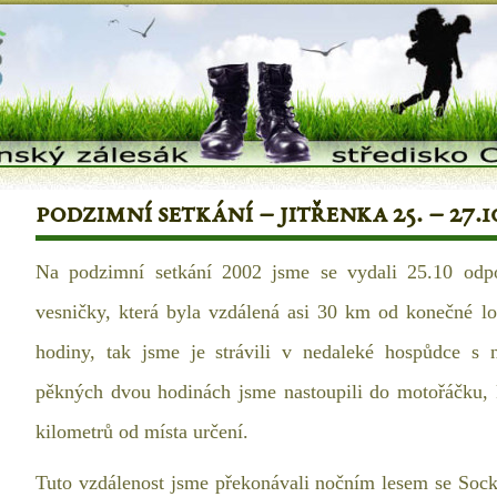
podzimní setkání – jitřenka 25. – 27.1
Na podzimní setkání 2002 jsme se vydali 25.10 odp
vesničky, která byla vzdálená asi 30 km od konečné l
hodiny, tak jsme je strávili v nedaleké hospůdce s
pěkných dvou hodinách jsme nastoupili do motořáčku, k
kilometrů od místa určení.
Tuto vzdálenost jsme překonávali nočním lesem se Socko