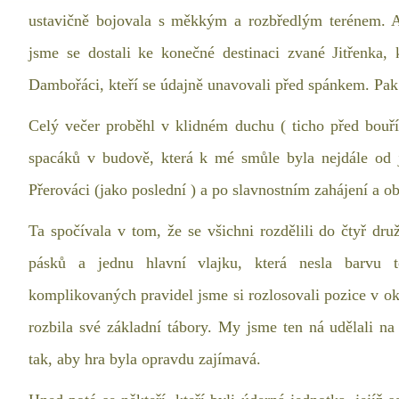
ustavičně bojovala s měkkým a rozbředlým terénem. 
jsme se dostali ke konečné destinaci zvané Jitřenka, 
Dambořáci, kteří se údajně unavovali před spánkem. Pak 
Celý večer proběhl v klidném duchu ( ticho před bouří
E
spacáků v budově, která k mé smůle byla nejdále od j
Přerováci (jako poslední ) a po slavnostním zahájení a o
Ta spočívala v tom, že se všichni rozdělili do čtyř dru
26
pásků a jednu hlavní vlajku, která nesla barvu t
26
komplikovaných pravidel jsme si rozlosovali pozice v oko
26
rozbila své základní tábory. My jsme ten ná udělali n
tak, aby hra byla opravdu zajímavá.