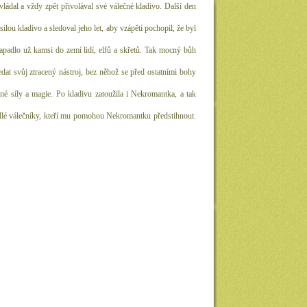
vládal a vždy zpět přivolával své válečné kladivo. Další den
lou kladivo a sledoval jeho let, aby vzápětí pochopil, že byl
zapadlo už kamsi do zemí lidí, elfů a skřetů. Tak mocný bůh
dat svůj ztracený nástroj, bez něhož se před ostatními bohy
né síly a magie. Po kladivu zatoužila i Nekromantka, a tak
válečníky, kteří mu pomohou Nekromantku předstihnout.