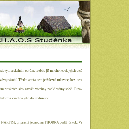
dovým a skalním obrům: rozbilo již mnoho lebek jejich otců
ě zdvojnásobí. Třetím artefaktem je železná rukavice, bez které
m rituálních slov zasvětí všechny padlé hrdiny sobě. Ti pak
, kdo zná všechna jeho dobrodružství.
nem NARFIM, připravili jednou na THORRA podlý úskok. Ve