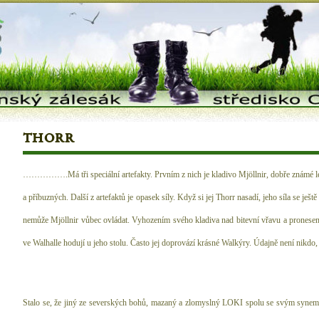
thorr
…………….Má tři speciální artefakty. Prvním z nich je kladivo Mjöllnir, dobře známé le
a příbuzných. Další z artefaktů je opasek síly. Když si jej Thorr nasadí, jeho síla se ješt
nemůže Mjöllnir vůbec ovládat. Vyhozením svého kladiva nad bitevní vřavu a pronesení
ve Walhalle hodují u jeho stolu. Často jej doprovází krásné Walkýry. Údajně není nikdo
Stalo se, že jiný ze severských bohů, mazaný a zlomyslný LOKI spolu se svým sy