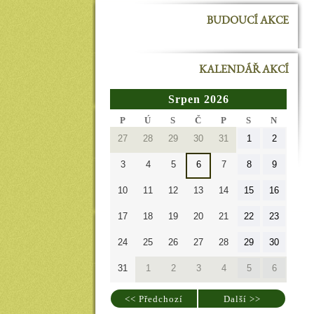
BUDOUCÍ AKCE
KALENDÁŘ AKCÍ
Srpen 2026
PONDĚLÍ
ÚTERÝ
STŘEDA
ČTVRTEK
PÁTEK
SOBOTA
NEDĚL
P
Ú
S
Č
P
S
N
27.7.2026
28.7.2026
29.7.2026
30.7.2026
31.7.2026
1.8.2026
2.8.2026
27
28
29
30
31
1
2
3.8.2026
4.8.2026
5.8.2026
6.8.2026
7.8.2026
8.8.2026
9.8.2026
3
4
5
6
7
8
9
10.8.2026
11.8.2026
12.8.2026
13.8.2026
14.8.2026
15.8.2026
16.8.20
10
11
12
13
14
15
16
17.8.2026
18.8.2026
19.8.2026
20.8.2026
21.8.2026
22.8.2026
23.8.20
17
18
19
20
21
22
23
24.8.2026
25.8.2026
26.8.2026
27.8.2026
28.8.2026
29.8.2026
30.8.20
24
25
26
27
28
29
30
31.8.2026
1.9.2026
2.9.2026
3.9.2026
4.9.2026
5.9.2026
6.9.2026
31
1
2
3
4
5
6
<< Předchozí
Další >>