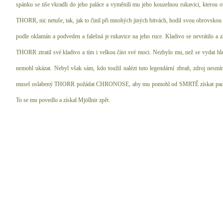
spánku se tiše vkradli do jeho paláce a vyměnili mu jeho kouzelnou rukavici, kterou o
THORR, nic netuše, tak, jak to činil při mnohých jiných bitvách, hodil svou obrovskou si
podle oklamán a podveden a falešná je rukavice na jeho ruce. Kladivo se nevrátilo a 
THORR ztratil své kladivo a tím i velkou část své moci. Nezbylo mu, než se vydat hle
nemohl ukázat. Nebyl však sám, kdo toužil nalézt tuto legendární zbraň, zdroj nesmír
musel oslabený THORR požádat CHRONOSE, aby mu pomohl od SMRTĚ získat padlé 
E
To se mu povedlo a získal Mjöllnir zpět.
26
26
26